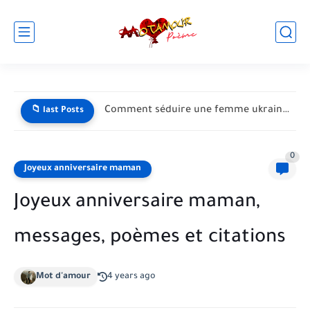
Faut-il vraiment recontacter son ex ? Le test des 9...
📁 last Posts
0
Joyeux anniversaire maman
Joyeux anniversaire maman,
messages, poèmes et citations
Mot d'amour
4 years ago